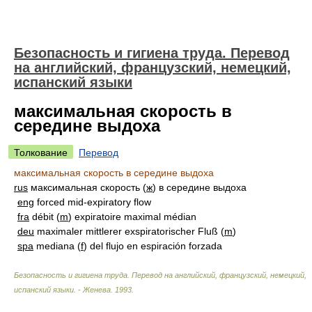
Безопасность и гигиена труда. Перевод
на английский, французский, немецкий,
испанский языки
максимальная скорость в
середине выдоха
Толкование
Перевод
максимальная скорость в середине выдоха
rus
максимальная скорость (
ж
) в середине выдоха
eng
forced mid-expiratory flow
fra
débit (
m
) expiratoire maximal médian
deu
maximaler mittlerer exspiratorischer Fluß (
m
)
spa
mediana (
f
) del flujo en espiración forzada
Безопасность и гигиена труда. Перевод на английский, французский, немецкий,
испанский языки. - Женева
.
1993
.