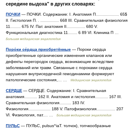
середине выдоха" в других словарях:
ПОЧКИ
— ПОЧКИ. Содержание: I. Анатомия П.................... 65$
II. Гистология П. . ................ 668 III. Сравнительная физиология
11......... 675 IV. Пат. анатомия II................ 680 V.
Функциональная диагностика 11........ 6 89 VІ. Клиника П …
Большая медицинская энциклопедия
Поро́ки се́рдца приобретённые
— Пороки сердца
приобретенные органические изменения клапанов или
дефекты перегородок сердца, возникающие вследствие
заболеваний или травм. Связанные с пороками сердца
нарушения внутрисердечной гемодинамики формируют
патологические состояния,… …
Медицинская энциклопедия
СЕРДЦЕ
— СЕРДЦЕ. Содержание: I. Сравнительная
анатомия........... 162 II. Анатомия и гистология........... 167 III.
Сравнительная физиология.......... 183 IV.
Физиология................... 188 V. Патофизиология................ 207
VІ. Физиология, пат.… …
Большая медицинская энциклопедия
ПУЛЬС
— ПУЛЬС, pulsus^iaT. толчок), топчкообразные